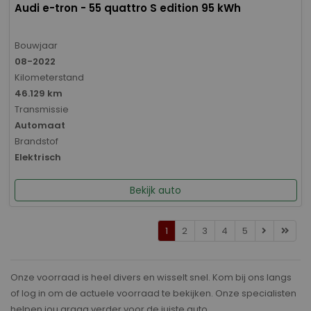
Audi e-tron - 55 quattro S edition 95 kWh
Bouwjaar
08-2022
Kilometerstand
46.129 km
Transmissie
Automaat
Brandstof
Elektrisch
Bekijk auto
1
2
3
4
5
Onze voorraad is heel divers en wisselt snel. Kom bij ons langs
of log in om de actuele voorraad te bekijken. Onze specialisten
helpen jou graag verder voor de juiste auto.