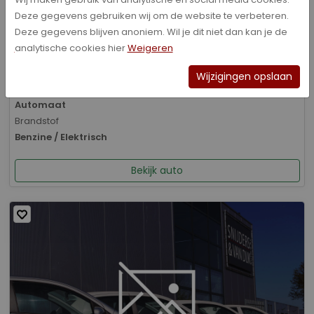
Deze gegevens gebruiken wij om de website te verbeteren.
Bouwjaar
Deze gegevens blijven anoniem. Wil je dit niet dan kan je de
01-2026
analytische cookies hier
Weigeren
Kilometerstand
8.070 km
Wijzigingen opslaan
Transmissie
Automaat
Brandstof
Benzine / Elektrisch
Bekijk auto