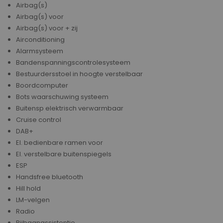
Airbag(s)
Airbag(s) voor
Airbag(s) voor + zij
Airconditioning
Alarmsysteem
Bandenspanningscontrolesysteem
Bestuurdersstoel in hoogte verstelbaar
Boordcomputer
Bots waarschuwing systeem
Buitensp elektrisch verwarmbaar
Cruise control
DAB+
El. bedienbare ramen voor
El. verstelbare buitenspiegels
ESP
Handsfree bluetooth
Hill hold
LM-velgen
Radio
Rijbaanassistentie