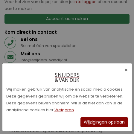
Voor het zien van de prijzen dien je
in te loggen
of een account
aan te maken.
Account aanmaken
Kom direct in contact
Bel ons
Bel met één van specialisten
Mail ons
info@snijders-vandijk.nl
Whatsapp ons
×
+316 53 58 59 47
Wij maken gebruik van analytische en social media cookies.
Specificaties
Deze gegevens gebruiken wij om de website te verbeteren.
Aansluiting USB
Deze gegevens blijven anoniem. Wil je dit niet dan kan je de
ABS
analytische cookies hier
Weigeren
Achterbank neerklapbaar (gelijke delen)
Wijzigingen opslaan
Achterbank neerklapbaar (ongelijke delen)
Afstandsbediening Centrale Deurvergrendeling