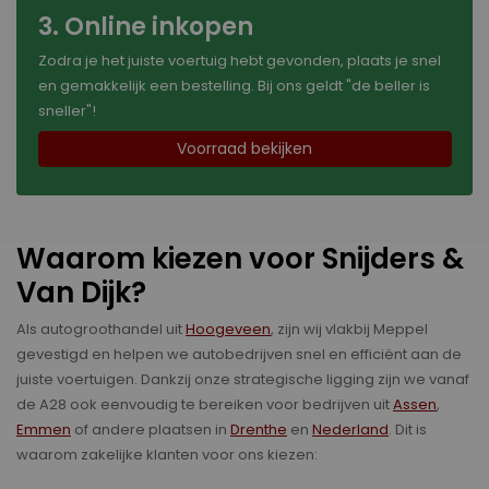
3. Online inkopen
Zodra je het juiste voertuig hebt gevonden, plaats je snel
en gemakkelijk een bestelling. Bij ons geldt "de beller is
sneller"!
Voorraad bekijken
Waarom kiezen voor Snijders &
Van Dijk?
Als autogroothandel uit
Hoogeveen
, zijn wij vlakbij Meppel
gevestigd en helpen we autobedrijven snel en efficiënt aan de
juiste voertuigen. Dankzij onze strategische ligging zijn we vanaf
de A28 ook eenvoudig te bereiken voor bedrijven uit
Assen
,
Emmen
of andere plaatsen in
Drenthe
en
Nederland
. Dit is
waarom zakelijke klanten voor ons kiezen: