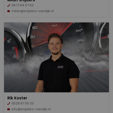
06 17 64 07 63
milan@snijders-vandijk.nl
Rik Koster
0528 87 00 33
info@snijders-vandijk.nl