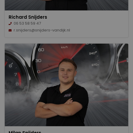
Richard Snijders
06 53 58 59 47
r.snijders@snijders-vandijk.nl
Milan Snijders