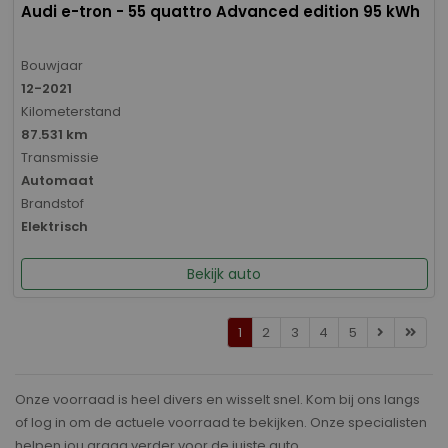
Audi e-tron - 55 quattro Advanced edition 95 kWh
Bouwjaar
12-2021
Kilometerstand
87.531 km
Transmissie
Automaat
Brandstof
Elektrisch
Bekijk auto
1
2
3
4
5
Onze voorraad is heel divers en wisselt snel. Kom bij ons langs
of log in om de actuele voorraad te bekijken. Onze specialisten
helpen jou graag verder voor de juiste auto.