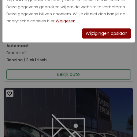
Deze gegevens gebruiken wij om de website te verbeteren.
Bouwjaar
Deze gegevens blijven anoniem. Wil je dit niet dan kan je de
01-2026
analytische cookies hier
Weigeren
Kilometerstand
8.070 km
Wijzigingen opslaan
Transmissie
Automaat
Brandstof
Benzine / Elektrisch
Bekijk auto