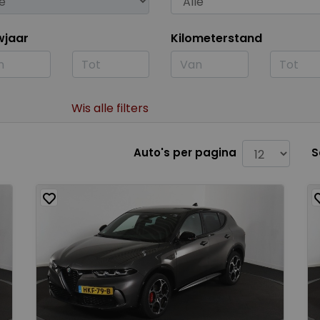
wjaar
Kilometerstand
Wis alle filters
Auto's per pagina
S