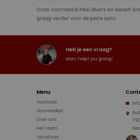
Onze voorraad is heel divers en wisselt sne
graag verder voor de juiste auto.
Heb je een vraag?
Marc helpt jou graag!
Menu
Cont
Voorraad
inf
Voorraadlijst
Bui
Over ons
79
Het team
Ned
Vacatures