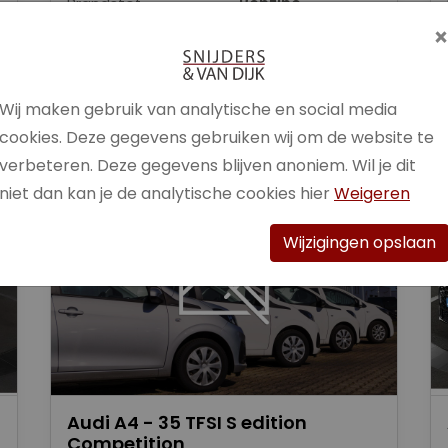
Brandstof
Benzine
Bekijk auto
Wij maken gebruik van analytische en social media
cookies. Deze gegevens gebruiken wij om de website te
verbeteren. Deze gegevens blijven anoniem. Wil je dit
niet dan kan je de analytische cookies hier
Weigeren
Wijzigingen opslaan
Audi A4 - 35 TFSI S edition
Competition