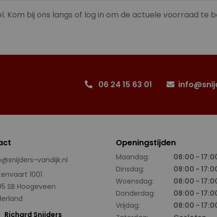
l. Kom bij ons langs of log in om de actuele voorraad te b
06 24 15 63 01
info@snij
act
Openingstijden
Maandag:
08:00 - 17:0
o@snijders-vandijk.nl
Dinsdag:
08:00 - 17:0
tenvaart 1001
Woensdag:
08:00 - 17:0
05 SB Hoogeveen
Donderdag:
08:00 - 17:0
erland
Vrijdag:
08:00 - 17:0
Richard Snijders