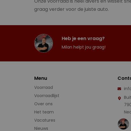
Onze voorraad is heel divers en wisselt sne
graag verder voor de juiste auto.
Heb je een vraag?
Milan helpt jou graag!
Menu
Cont
Voorraad
inf
Voorraadlijst
Bui
Over ons
79
Het team
Ned
Vacatures
Nieuws