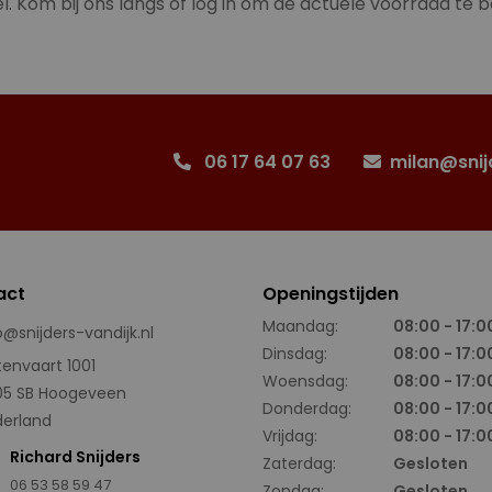
l. Kom bij ons langs of log in om de actuele voorraad te b
06 17 64 07 63
milan@snij
act
Openingstijden
Maandag:
08:00 - 17:0
o@snijders-vandijk.nl
Dinsdag:
08:00 - 17:0
tenvaart 1001
Woensdag:
08:00 - 17:0
05 SB Hoogeveen
Donderdag:
08:00 - 17:0
erland
Vrijdag:
08:00 - 17:0
Richard Snijders
Zaterdag:
Gesloten
06 53 58 59 47
Zondag:
Gesloten