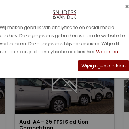
Brandstof
Benzine /
Elektrisch
Wij maken gebruik van analytische en social media
Bekijk auto
cookies. Deze gegevens gebruiken wij om de website te
verbeteren. Deze gegevens blijven anoniem. Wil je dit
niet dan kan je de analytische cookies hier
Weigeren
Wijzigingen opslaan
Audi A4 - 35 TFSI S edition
Competition