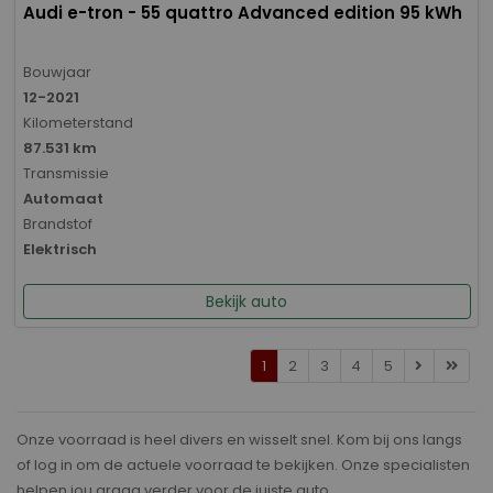
Audi e-tron - 55 quattro Advanced edition 95 kWh
Bouwjaar
12-2021
Kilometerstand
87.531 km
Transmissie
Automaat
Brandstof
Elektrisch
Bekijk auto
1
2
3
4
5
Onze voorraad is heel divers en wisselt snel. Kom bij ons langs
of log in om de actuele voorraad te bekijken. Onze specialisten
helpen jou graag verder voor de juiste auto.