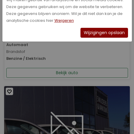
Deze gegevens gebruiken wij om de website te verbeteren.
Bouwjaar
Deze gegevens blijven anoniem. Wil je dit niet dan kan je de
01-2026
analytische cookies hier
Weigeren
Kilometerstand
8.070 km
Wijzigingen opslaan
Transmissie
Automaat
Brandstof
Benzine / Elektrisch
Bekijk auto