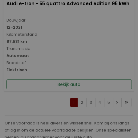
Audi e-tron - 55 quattro Advanced edition 95 kWh
Bouwjaar
12-2021
Kilometerstand
87.531 km
Transmissie
Automaat
Brandstof
Elektrisch
Bekijk auto
1
2
3
4
5
Onze voorraad is heel divers en wisselt snel. Kom bij ons langs
of log in om de actuele voorraad te bekijken. Onze specialisten
helpen jou graag verder voor de juiste auto.