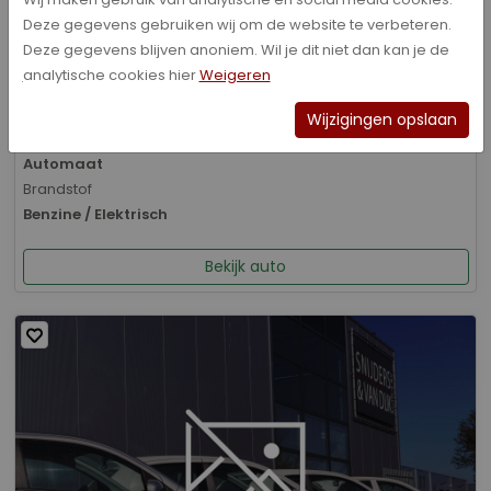
Deze gegevens gebruiken wij om de website te verbeteren.
Bouwjaar
Deze gegevens blijven anoniem. Wil je dit niet dan kan je de
01-2026
analytische cookies hier
Weigeren
Kilometerstand
8.070 km
Wijzigingen opslaan
Transmissie
Automaat
Brandstof
Benzine / Elektrisch
Bekijk auto