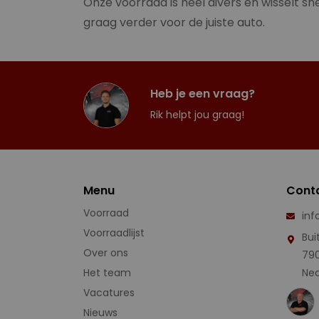
Onze voorraad is heel divers en wisselt sne
graag verder voor de juiste auto.
Heb je een vraag?
Rik helpt jou graag!
Menu
Cont
Voorraad
inf
Voorraadlijst
Bui
Over ons
79
Het team
Ned
Vacatures
Nieuws