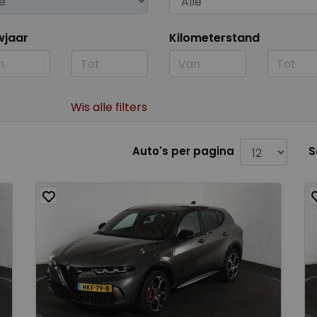
wjaar
Kilometerstand
Wis alle filters
Auto's per pagina
S