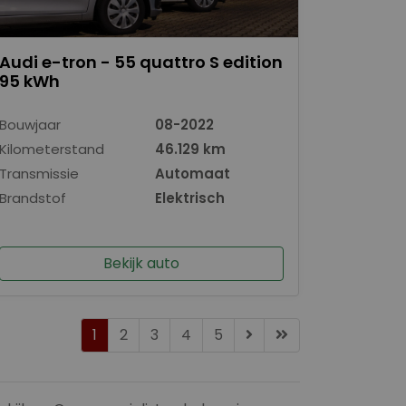
Audi e-tron - 55 quattro S edition
95 kWh
Bouwjaar
08-2022
Kilometerstand
46.129 km
Transmissie
Automaat
Brandstof
Elektrisch
Bekijk auto
1
2
3
4
5