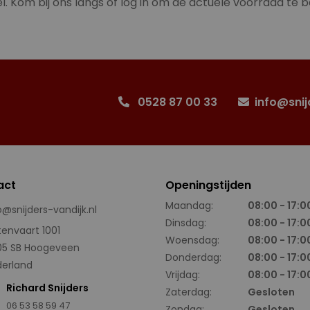
l. Kom bij ons langs of log in om de actuele voorraad te b
0528 87 00 33
info@snij
act
Openingstijden
Maandag:
08:00 - 17:0
o@snijders-vandijk.nl
Dinsdag:
08:00 - 17:0
tenvaart 1001
Woensdag:
08:00 - 17:0
05 SB Hoogeveen
Donderdag:
08:00 - 17:0
erland
Vrijdag:
08:00 - 17:0
Richard Snijders
Zaterdag:
Gesloten
06 53 58 59 47
Zondag:
Gesloten