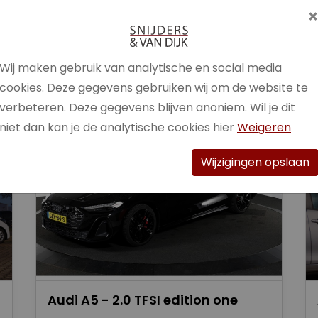
Brandstof
Benzine /
Elektrisch
Wij maken gebruik van analytische en social media
Bekijk auto
cookies. Deze gegevens gebruiken wij om de website te
verbeteren. Deze gegevens blijven anoniem. Wil je dit
niet dan kan je de analytische cookies hier
Weigeren
Wijzigingen opslaan
Audi A5 - 2.0 TFSI edition one