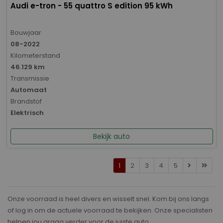
Audi e-tron - 55 quattro S edition 95 kWh
Bouwjaar
08-2022
Kilometerstand
46.129 km
Transmissie
Automaat
Brandstof
Elektrisch
Bekijk auto
1
2
3
4
5
Onze voorraad is heel divers en wisselt snel. Kom bij ons langs
of log in om de actuele voorraad te bekijken. Onze specialisten
helpen jou graag verder voor de juiste auto.