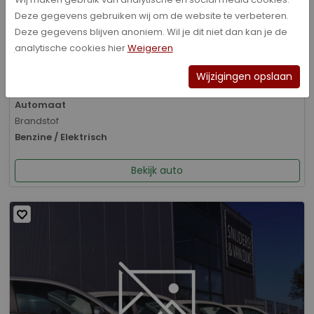
Deze gegevens gebruiken wij om de website te verbeteren.
Bouwjaar
Deze gegevens blijven anoniem. Wil je dit niet dan kan je de
01-2026
analytische cookies hier
Weigeren
Kilometerstand
8.070 km
Wijzigingen opslaan
Transmissie
Automaat
Brandstof
Benzine / Elektrisch
Bekijk auto