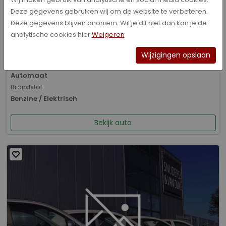
Deze gegevens gebruiken wij om de website te verbeteren.
Bouwjaar
Deze gegevens blijven anoniem. Wil je dit niet dan kan je de
01-2026
analytische cookies hier
Weigeren
Kilometerstand
8.070 km
Wijzigingen opslaan
Transmissie
Automaat
Brandstof
Benzine / Elektrisch
Bekijk auto