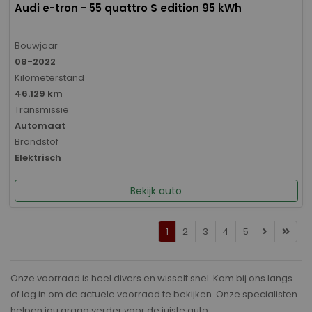
Audi e-tron - 55 quattro S edition 95 kWh
Bouwjaar
08-2022
Kilometerstand
46.129 km
Transmissie
Automaat
Brandstof
Elektrisch
Bekijk auto
1
2
3
4
5
Onze voorraad is heel divers en wisselt snel. Kom bij ons langs
of log in om de actuele voorraad te bekijken. Onze specialisten
helpen jou graag verder voor de juiste auto.