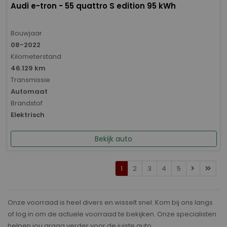
Audi e-tron - 55 quattro S edition 95 kWh
Bouwjaar
08-2022
Kilometerstand
46.129 km
Transmissie
Automaat
Brandstof
Elektrisch
Bekijk auto
1
2
3
4
5
Onze voorraad is heel divers en wisselt snel. Kom bij ons langs
of log in om de actuele voorraad te bekijken. Onze specialisten
helpen jou graag verder voor de juiste auto.