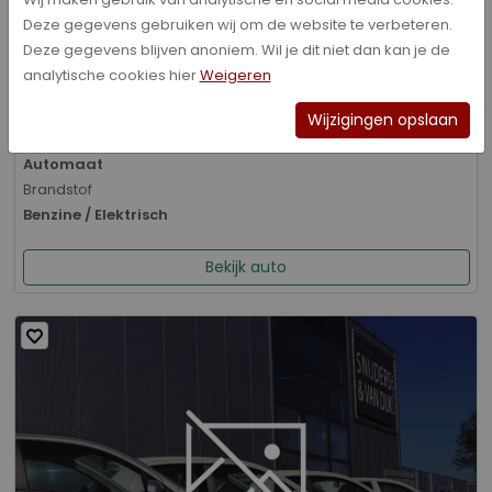
Deze gegevens gebruiken wij om de website te verbeteren.
Bouwjaar
Deze gegevens blijven anoniem. Wil je dit niet dan kan je de
01-2026
analytische cookies hier
Weigeren
Kilometerstand
8.070 km
Wijzigingen opslaan
Transmissie
Automaat
Brandstof
Benzine / Elektrisch
Bekijk auto