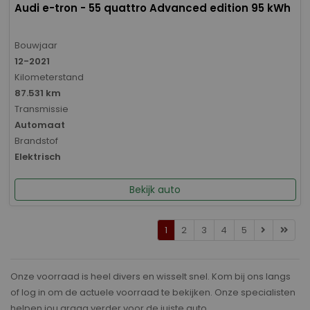
Audi e-tron - 55 quattro Advanced edition 95 kWh
Bouwjaar
12-2021
Kilometerstand
87.531 km
Transmissie
Automaat
Brandstof
Elektrisch
Bekijk auto
1
2
3
4
5
Onze voorraad is heel divers en wisselt snel. Kom bij ons langs
of log in om de actuele voorraad te bekijken. Onze specialisten
helpen jou graag verder voor de juiste auto.