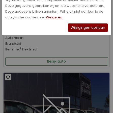
Deze gegevens gebruiken wij om de website te verbeteren.
Bouwjaar
Deze gegevens blijven anoniem. Wil je dit niet dan kan je de
01-2026
analytische cookies hier
Weigeren
Kilometerstand
8.070 km
Wijzigingen opslaan
Transmissie
Automaat
Brandstof
Benzine / Elektrisch
Bekijk auto