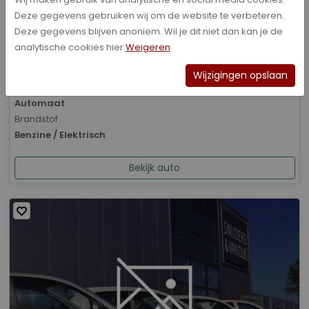
Deze gegevens gebruiken wij om de website te verbeteren.
Bouwjaar
Deze gegevens blijven anoniem. Wil je dit niet dan kan je de
01-2026
analytische cookies hier
Weigeren
Kilometerstand
8.070 km
Wijzigingen opslaan
Transmissie
Automaat
Brandstof
Benzine / Elektrisch
Bekijk auto