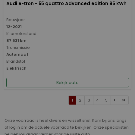
Audi e-tron - 55 quattro Advanced edition 95 kWh
Bouwjaar
12-2021
Kilometerstand
87.531 km
Transmissie
Automaat
Brandstof
Elektrisch
Bekijk auto
1
2
3
4
5
Onze voorraad is heel divers en wisselt snel. Kom bij ons langs
of log in om de actuele voorraad te bekijken. Onze specialisten
helpen jou graag verder voor de juiste auto.