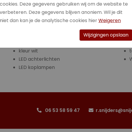
cookies. Deze gegevens gebruiken wij om de website te
+316 5
verbeteren. Deze gegevens blijven anoniem. Wil je dit
niet dan kan je de analytische cookies hier
Weigeren
Wijzigingen opslaan
Keyless entry
kleur wit
t
LED achterlichten
W
LED koplampen
06 53 58 59 47
r.snijders@snij