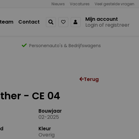
Nieuws
Vacatures
Veel gestelde vragen
Mijn account
 team
Contact
Login of registreer
Personenauto's & Bedrijfswagens
Terug
her - CE 04
Bouwjaar
02-2025
nd
Kleur
Overig