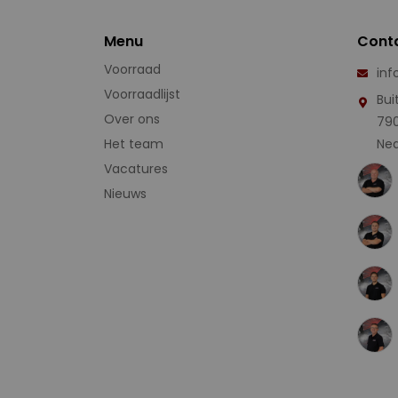
Menu
Cont
Voorraad
inf
Voorraadlijst
Bui
Over ons
79
Het team
Ned
Vacatures
Nieuws