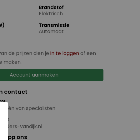
Brandstof
Elektrisch
W)
Transmissie
Automaat
van de prijzen dien je
in te loggen
of een
e maken.
Account aanmaken
in contact
ns
t één van specialisten
×
ons
nijders-vandijk.nl
sapp ons