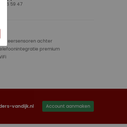
3 58 59 47
Parkeersensoren achter
elefoonintegratie premium
iFi
ders-vandijk.nl
Account aanmaken