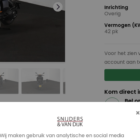
Inrichting
Overig
Vermogen (K
42 pk
Voor het zien 
account aan t
Kom direct 
Bel o
Bel me
Mail 
info@s
Wij maken gebruik van analytische en social media
What