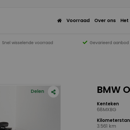
Voorraad
Over ons
Het
Snel wisselende voorraad
Gevarieerd aanbod
BMW Ot
Delen
Kenteken
68MXBG
Kilometersta
3.561 km