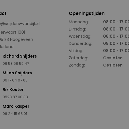
act
Openingstijden
Maandag:
08:00 - 17:0
o@snijders-vandijk.nl
Dinsdag:
08:00 - 17:0
tenvaart 1001
Woensdag:
08:00 - 17:0
05 SB Hoogeveen
Donderdag:
08:00 - 17:0
erland
Vrijdag:
08:00 - 17:0
Richard Snijders
Zaterdag:
Gesloten
06 53 58 59 47
Zondag:
Gesloten
Milan Snijders
06 17 64 07 63
Rik Koster
0528 87 00 33
Marc Kasper
06 24 15 63 01