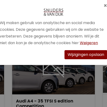
Brandstof
Benzine /
Elektrisch
Wij maken gebruik van analytische en social media
Bekijk auto
cookies. Deze gegevens gebruiken wij om de website te
verbeteren. Deze gegevens blijven anoniem. Wil je dit
niet dan kan je de analytische cookies hier
Weigeren
Wijzigingen opslaan
Audi A4 - 35 TFSI S edition
Competition