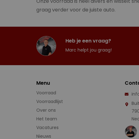
Onze voorraad is heel divers en wisselt sne
graag verder voor de juiste auto.
Heb je een vraag?
Marc helpt jou graag!
Menu
Cont
Voorraad
inf
Voorraadlijst
Bui
Over ons
79
Het team
Ned
Vacatures
Nieuws