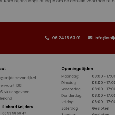
l. Kom bij ons langs of log in om de actuele voorraad te b
06 24 15 63 01
info@snij
act
Openingstijden
Maandag:
08:00 - 17:0
o@snijders-vandijk.nl
Dinsdag:
08:00 - 17:0
tenvaart 1001
Woensdag:
08:00 - 17:0
05 SB Hoogeveen
Donderdag:
08:00 - 17:0
erland
Vrijdag:
08:00 - 17:0
Richard Snijders
Zaterdag:
Gesloten
06 53 58 59 47
Zondag:
Gesloten