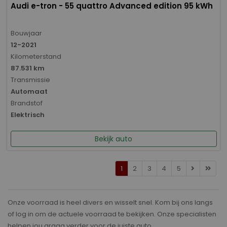
Audi e-tron - 55 quattro Advanced edition 95 kWh
Bouwjaar
12-2021
Kilometerstand
87.531 km
Transmissie
Automaat
Brandstof
Elektrisch
Bekijk auto
1
2
3
4
5
Onze voorraad is heel divers en wisselt snel. Kom bij ons langs
of log in om de actuele voorraad te bekijken. Onze specialisten
helpen jou graag verder voor de juiste auto.