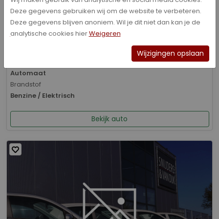
Deze gegevens gebruiken wij om de website te verbeteren.
Bouwjaar
Deze gegevens blijven anoniem. Wil je dit niet dan kan je de
01-2026
analytische cookies hier
Weigeren
Kilometerstand
8.070 km
Wijzigingen opslaan
Transmissie
Automaat
Brandstof
Benzine / Elektrisch
Bekijk auto