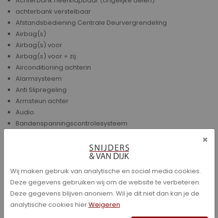
Achterbank neerklapbaar (ongelijke delen)
achterbank verstelbaar
Afstandsbediening Centrale Deurvergrendeling
Airbag(s)
Airbag(s) voor
Airbag(s) voor + zij
Airconditioning achterin
Alarmsysteem
Anti Slipregeling
Armsteun achter
Audio
Bandenspanningscontrolesysteem
Binnenspiegel automatisch dimmend
×
Boordcomputer
Bots herkenning systeem
Bots waarschuwing systeem
Wij maken gebruik van analytische en social media cookies.
Buitensp elektrisch verwarmbaar
Deze gegevens gebruiken wij om de website te verbeteren.
Buitenspiegels met instapverlichting
Deze gegevens blijven anoniem. Wil je dit niet dan kan je de
Climate control
analytische cookies hier
Weigeren
Climate control (analoog)