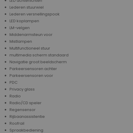
LED achterlichten
Lederen stuurwiel
Lederen versnellingspook
LED koplampen
LM-velgen
Middenarmsteun voor
Mistlampen
Multifunctioneel stuur
multimedia scherm standaard
Navigatie groot beeldscherm
Parkeersensoren achter
Parkeersensoren voor
PDC
Privacy glass
Radio
Radio/CD speler
Regensensor
Rijbaanassistentie
Roofrail
Spraakbediening