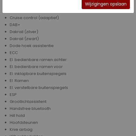
Comfort stoelen
Wijzigingen opslaan
Cruise control
Cruise control (adaptief)
DAB+
Dakrail (zilver)
Dakrail (zwart)
Dode hoek assistentie
ECC
El. bedienbare ramen achter
El. bedienbare ramen voor
El. inklapbare buitenspiegels
El. Ramen
El. verstelbare buitenspiegels
ESP
Grootlichtassistent
Handsfree bluetooth
Hill hold
Hoofdsteunen
Knie airbag