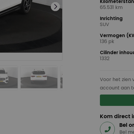
Kilometersta
65.531 km
Inrichting
SUV
Vermogen (K
136 pk
Cilinder inho
1332
Voor het zien 
account aan t
Kom direct 
Bel o
Bel me