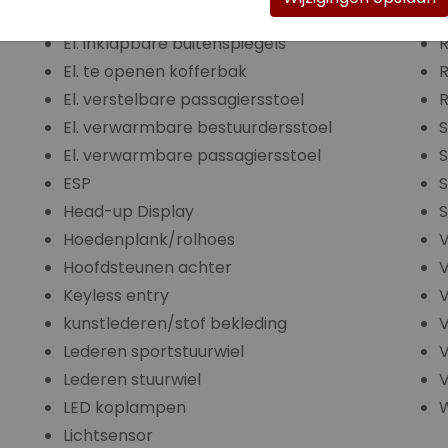
ECC
R
El. inklapbare buitenspiegels
El. te openen kofferbak
R
El. verstelbare passagiersstoel
R
El. verwarmbare bestuurdersstoel
S
El. verwarmbare passagiersstoel
S
ESP
S
Head-up Display
Hoedenplank/rolhoes
Hoofdsteunen achter
V
Keyless entry
V
kunstlederen/stof bekleding
V
Lederen sportstuurwiel
V
Lederen stuurwiel
LED koplampen
W
Lichtsensor