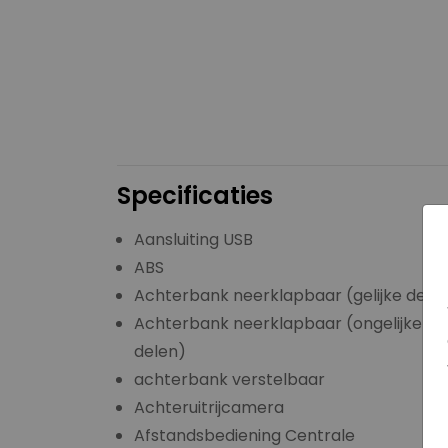
Specificaties
Aansluiting USB
ABS
Achterbank neerklapbaar (gelijke dele
Achterbank neerklapbaar (ongelijke
delen)
achterbank verstelbaar
Achteruitrijcamera
Afstandsbediening Centrale