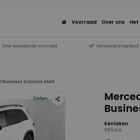
Voorraad
Over ons
Het
Snel wisselende voorraad
Gevarieerd aanbod
0 Business Solution AMG
Merced
Delen
Busine
Kenteken
K854JL