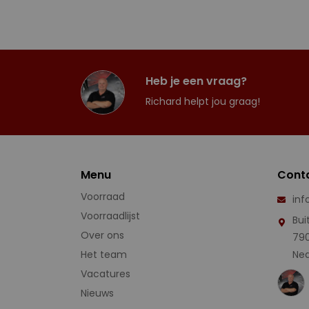
Heb je een vraag?
Richard helpt jou graag!
Menu
Cont
Voorraad
inf
Voorraadlijst
Bui
Over ons
79
Het team
Ned
Vacatures
Nieuws