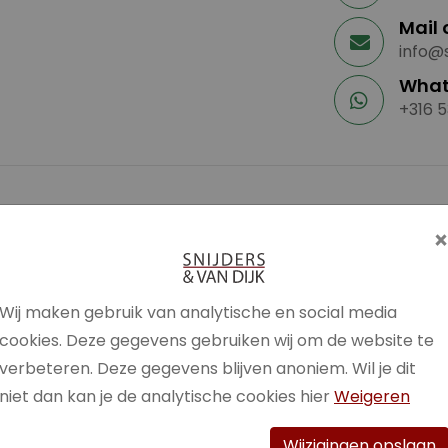
Mail 
info@s
What
+316 5
Climate control
Climate control (analoog)
n)
Climate control (digitaal)
M
Wij maken gebruik van analytische en social media
Climate control (L/R gescheiden)
N
cookies. Deze gegevens gebruiken wij om de website te
Cruise control
verbeteren. Deze gegevens blijven anoniem. Wil je dit
DAB+
niet dan kan je de analytische cookies hier
Weigeren
Dakrail (zilver)
Dakrail (zwart)
P
Wijzigingen opslaan