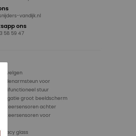
ons
nijders-vandijk.nl
sapp ons
3 58 59 47
×
LM-velgen
Middenarmsteun voor
ultifunctioneel stuur
avigatie groot beeldscherm
Parkeersensoren achter
Parkeersensoren voor
PDC
rivacy glass