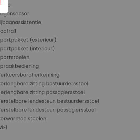
adio
Regensensor
ijbaanassistentie
oofrail
portpakket (exterieur)
portpakket (interieur)
portstoelen
Spraakbediening
Verkeersbordherkenning
erlengbare zitting bestuurdersstoel
erlengbare zitting passagiersstoel
erstelbare lendesteun bestuurdersstoel
erstelbare lendesteun passagiersstoel
Verwarmde stoelen
iFi