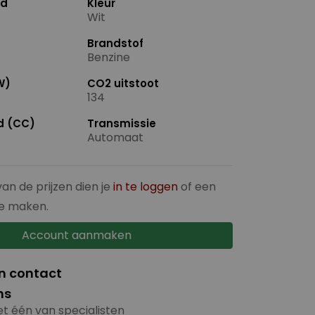
nd
Kleur
Wit
Brandstof
Benzine
W)
CO2 uitstoot
134
ud (CC)
Transmissie
Automaat
van de prijzen dien je
in te loggen
of een
e maken.
Account aanmaken
in contact
ns
t één van specialisten