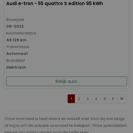
Audi e-tron - 55 quattro S edition 95 kWh
Bouwjaar
08-2022
Kilometerstand
46.129 km
Transmissie
Automaat
Brandstof
Elektrisch
Bekijk auto
1
2
3
4
5
Onze voorraad is heel divers en wisselt snel. Kom bij ons langs
of log in om de actuele voorraad te bekijken. Onze specialisten
helpen jou graag verder voor de juiste auto.