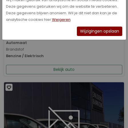
Deze gegevens gebruiken wij om de website te verbeteren.
Bouwjaar
Deze gegevens blijven anoniem. Wil je dit niet dan kan je de
01-2026
analytische cookies hier
Weigeren
Kilometerstand
8.070 km
Wijzigingen opslaan
Transmissie
Automaat
Brandstof
Benzine / Elektrisch
Bekijk auto