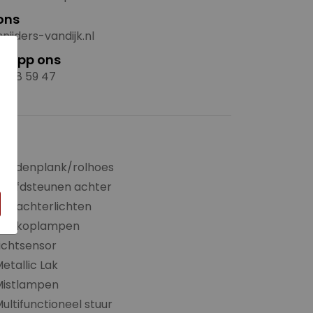
ons
nijders-vandijk.nl
×
sapp ons
3 58 59 47
Hoedenplank/rolhoes
Hoofdsteunen achter
ED achterlichten
LED koplampen
ichtsensor
etallic Lak
Mistlampen
ultifunctioneel stuur