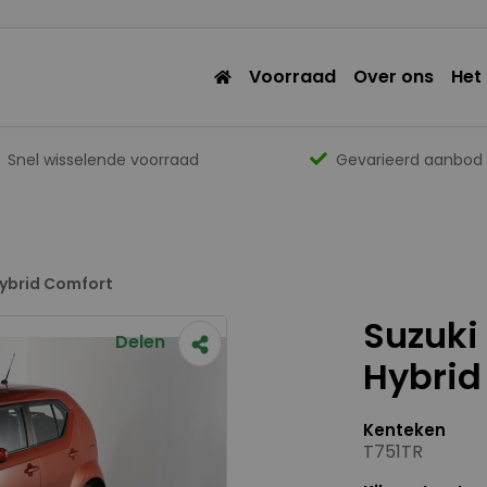
Voorraad
Over ons
Het
Snel wisselende voorraad
Gevarieerd aanbod
 Hybrid Comfort
Suzuki 
Delen
Hybrid
Kenteken
T751TR