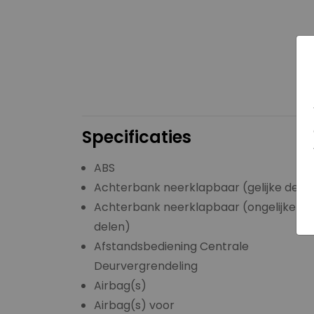
Specificaties
ABS
Achterbank neerklapbaar (gelijke dele
Achterbank neerklapbaar (ongelijke
delen)
Afstandsbediening Centrale
Deurvergrendeling
Airbag(s)
Airbag(s) voor