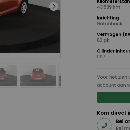
Kilometersta
43.839 km
Inrichting
Hatchback
Vermogen (K
83 pk
Cilinder inho
1197
Voor het zien 
account aan t
Kom direct 
Bel o
Bel me