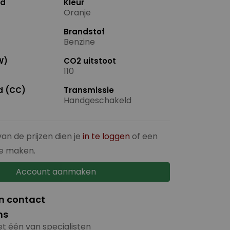
nd
Kleur
Oranje
Brandstof
Benzine
W)
CO2 uitstoot
110
ud (CC)
Transmissie
Handgeschakeld
van de prijzen dien je
in te loggen
of een
e maken.
Account aanmaken
in contact
ns
t één van specialisten