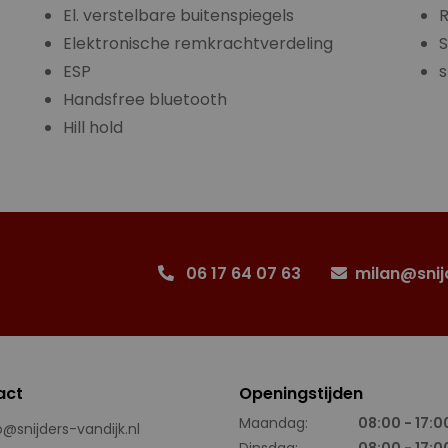
El. verstelbare buitenspiegels
R
Elektronische remkrachtverdeling
S
ESP
s
Handsfree bluetooth
Hill hold
06 17 64 07 63
milan@snij
act
Openingstijden
Maandag:
08:00 - 17:0
o@snijders-vandijk.nl