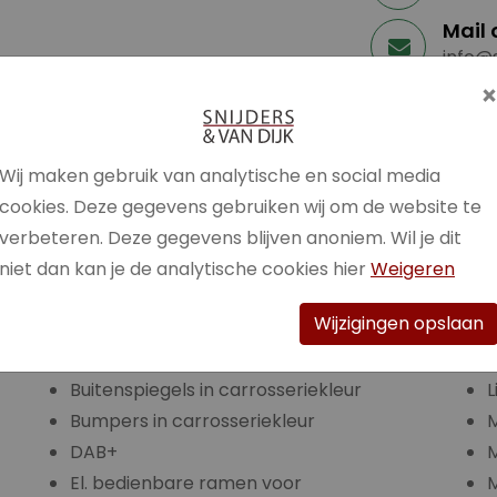
Mail 
info@s
What
+316 5
Wij maken gebruik van analytische en social media
cookies. Deze gegevens gebruiken wij om de website te
verbeteren. Deze gegevens blijven anoniem. Wil je dit
Bagage afdekking
niet dan kan je de analytische cookies hier
Weigeren
n)
Bandenspanningscontrolesysteem
Wijzigingen opslaan
Bestuurdersstoel in hoogte verstelbaar
L
Boordcomputer
Buitenspiegels in carrosseriekleur
L
Bumpers in carrosseriekleur
M
DAB+
El. bedienbare ramen voor
M