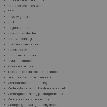
Parkeersensoren achter
Parkeersensoren voor
PDC
Privacy glass
Radio
Regensensor
Rijbaanassistentie
sfeerverlichting
Snelheidsbegrenzer
Sportstoelen
Stuurbekrachtiging
stuur kunstleder
stuur verstelbaar
Telefoon draadloos oplaadbaar
telefoonintegratie premium
Verkeersbordherkenning
Verlengbare zitting bestuurdersstoel
Verlengbare zitting passagiersstoel
Vermoeidheids herkenning
Voetgangersveiligheidssysteem