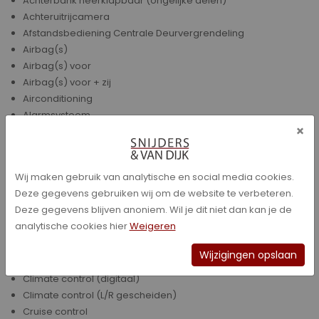
Achterbank neerklapbaar (ongelijke delen)
Achteruitrijcamera
Afstandsbediening Centrale Deurvergrendeling
Airbag(s)
Airbag(s) voor
Airbag(s) voor + zij
Airconditioning
Alarmsysteem
×
andere dakkleur
Bandenspanningscontrolesysteem
Bestuurdersstoel in hoogte verstelbaar
Wij maken gebruik van analytische en social media cookies.
Boordcomputer
Deze gegevens gebruiken wij om de website te verbeteren.
Bots waarschuwing systeem
Deze gegevens blijven anoniem. Wil je dit niet dan kan je de
Buitensp elektrisch verwarmbaar
analytische cookies hier
Weigeren
buitenspiegels in andere kleur
Climate control
Wijzigingen opslaan
Climate control (analoog)
Climate control (digitaal)
Climate control (L/R gescheiden)
Cruise control