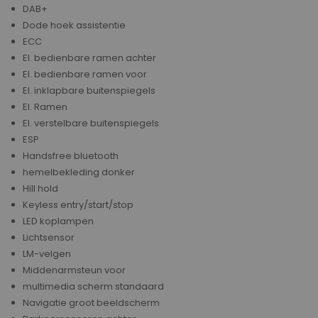
DAB+
Dode hoek assistentie
ECC
El. bedienbare ramen achter
El. bedienbare ramen voor
El. inklapbare buitenspiegels
El. Ramen
El. verstelbare buitenspiegels
ESP
Handsfree bluetooth
hemelbekleding donker
Hill hold
Keyless entry/start/stop
LED koplampen
Lichtsensor
LM-velgen
Middenarmsteun voor
multimedia scherm standaard
Navigatie groot beeldscherm