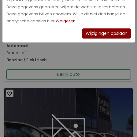
Deze gegevens gebruiken wij om de website te verbeteren.
Bouwjaar
Deze gegevens blijven anoniem. Wil je dit niet dan kan je de
01-2026
analytische cookies hier
Weigeren
Kilometerstand
8.070 km
Wijzigingen opslaan
Transmissie
Automaat
Brandstof
Benzine / Elektrisch
Bekijk auto