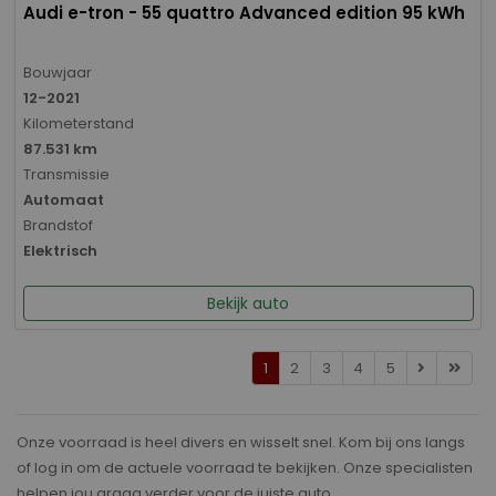
Audi e-tron - 55 quattro Advanced edition 95 kWh
Bouwjaar
12-2021
Kilometerstand
87.531 km
Transmissie
Automaat
Brandstof
Elektrisch
Bekijk auto
1
2
3
4
5
Onze voorraad is heel divers en wisselt snel. Kom bij ons langs
of log in om de actuele voorraad te bekijken. Onze specialisten
helpen jou graag verder voor de juiste auto.