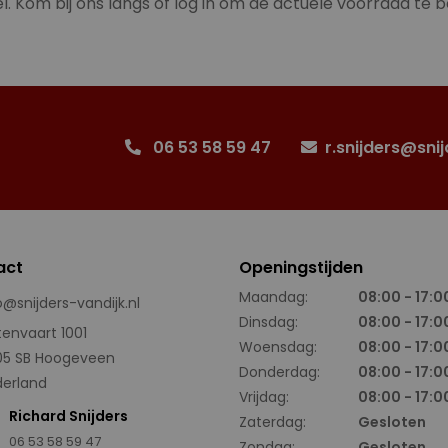
l. Kom bij ons langs of log in om de actuele voorraad te b
06 53 58 59 47
r.snijders@snij
act
Openingstijden
Maandag:
08:00 - 17:0
o@snijders-vandijk.nl
Dinsdag:
08:00 - 17:0
tenvaart 1001
Woensdag:
08:00 - 17:0
05 SB Hoogeveen
Donderdag:
08:00 - 17:0
erland
Vrijdag:
08:00 - 17:0
Richard Snijders
Zaterdag:
Gesloten
06 53 58 59 47
Zondag:
Gesloten