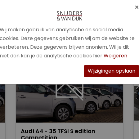
Brandstof
Benzine /
Elektrisch
Wij maken gebruik van analytische en social media
Bekijk auto
cookies. Deze gegevens gebruiken wij om de website te
verbeteren. Deze gegevens blijven anoniem. Wil je dit
niet dan kan je de analytische cookies hier
Weigeren
Wijzigingen opslaan
Audi A4 - 35 TFSI S edition
Competition