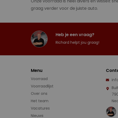
Onze voorraad is heel divers en wisselt sne
graag verder voor de juiste auto.
Heb je een vraag?
Richard helpt jou graag!
Menu
Cont
Voorraad
inf
Voorraadlijst
Bui
Over ons
79
Het team
Ned
Vacatures
Nieuws