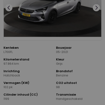
Kenteken
Bouwjaar
L700FL
05-2021
Kilometerstand
Kleur
97.864 km
Grijs
Inrichting
Brandstof
Hatchback
Benzine
Vermogen (KW)
CO2 uitstoot
102 pk
98
Cilinder inhoud (CC)
Transmissie
1199
Handgeschakeld