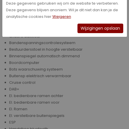
Airbag(s)
Deze gegevens gebruiken wij om de website te verbeteren.
Airbag(s) voor
Deze gegevens blijven anoniem. Wil je dit niet dan kan je de
Airbag(s) voor + zij
analytische cookies hier
Weigeren
Airconditioning
Wijzigingen opslaan
Alarmsysteem
andere dakkleur
Bandenspanningscontrolesysteem
Bestuurdersstoel in hoogte verstelbaar
Binnenspiegel automatisch dimmend
Boordcomputer
Bots waarschuwing systeem
Buitensp elektrisch verwarmbaar
Cruise control
DAB+
El. bedienbare ramen achter
El. bedienbare ramen voor
El. Ramen
El. verstelbare buitenspiegels
ESP
Handsfree bluetooth