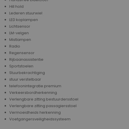
Hill hold
Lederen stuurwiel
LED koplampen
Lichtsensor
LM-velgen
Mistlampen
Radio
Regensensor
Rijbaanassistentie
Sportstoelen
Stuurbekrachtiging
stuur verstelbaar
telefoonintegratie premium
Verkeersbordherkenning
Verlengbare zitting bestuurdersstoel
Verlengbare zitting passagiersstoel
Vermoeidheids herkenning
Voetgangersveiligheidssysteem