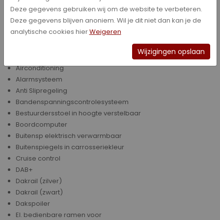
Achterbank neerklapbaar (ongelijke delen)
Deze gegevens gebruiken wij om de website te verbeteren.
Afstandsbediening Centrale Deurvergrendeling
Deze gegevens blijven anoniem. Wil je dit niet dan kan je de
Airbag(s)
analytische cookies hier
Weigeren
Airbag(s) voor
Airbag(s) voor + zij
Wijzigingen opslaan
Airbag(s) voor + zij + overige
Airconditioning
Alarmsysteem
Anti Slipregeling
Bandenspanningscontrolesysteem
Bestuurdersstoel in hoogte verstelbaar
Boordcomputer
Buitensp elektrisch verwarmbaar
Buitenspiegels in carrosseriekleur
Cruise control
DAB+
Dakrail (zilver)
Dakrail (zwart)
Dakspoiler
El. bedienbare ramen voor