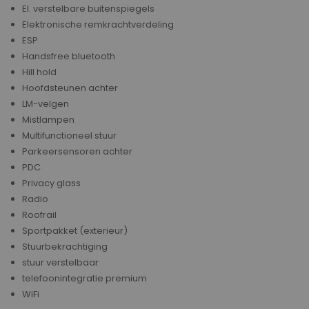
El. verstelbare buitenspiegels
Elektronische remkrachtverdeling
ESP
Handsfree bluetooth
Hill hold
Hoofdsteunen achter
LM-velgen
Mistlampen
Multifunctioneel stuur
Parkeersensoren achter
PDC
Privacy glass
Radio
Roofrail
Sportpakket (exterieur)
Stuurbekrachtiging
stuur verstelbaar
telefoonintegratie premium
WiFi