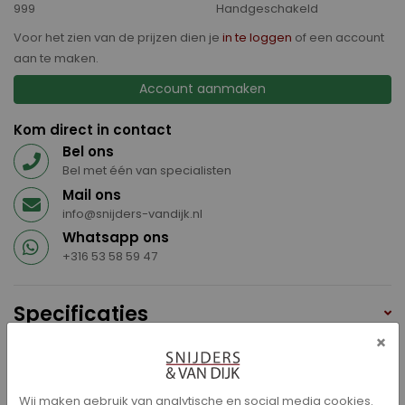
999
Handgeschakeld
Voor het zien van de prijzen dien je
in te loggen
of een account
aan te maken.
Account aanmaken
Kom direct in contact
Bel ons
Bel met één van specialisten
Mail ons
info@snijders-vandijk.nl
Whatsapp ons
+316 53 58 59 47
Specificaties
×
Aansluiting USB
ABS
Achterbank neerklapbaar (gelijke delen)
Wij maken gebruik van analytische en social media cookies.