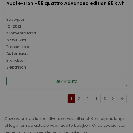
Audi e-tron - 55 quattro Advanced edition 95 kWh
Bouwjaar
12-2021
Kilometerstand
87.531 km
Transmissie
Automaat
Brandstof
Elektrisch
Bekijk auto
1
2
3
4
5
Onze voorraad is heel divers en wisselt snel. Kom bij ons langs
of log in om de actuele voorraad te bekijken. Onze specialisten
helpen jou graag verder voor de juiste auto.