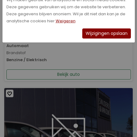
Deze gegevens gebruiken wij om de website te verbeteren.
Bouwjaar
Deze gegevens blijven anoniem. Wil je dit niet dan kan je de
01-2026
analytische cookies hier
Weigeren
Kilometerstand
8.070 km
Wijzigingen opslaan
Transmissie
Automaat
Brandstof
Benzine / Elektrisch
Bekijk auto