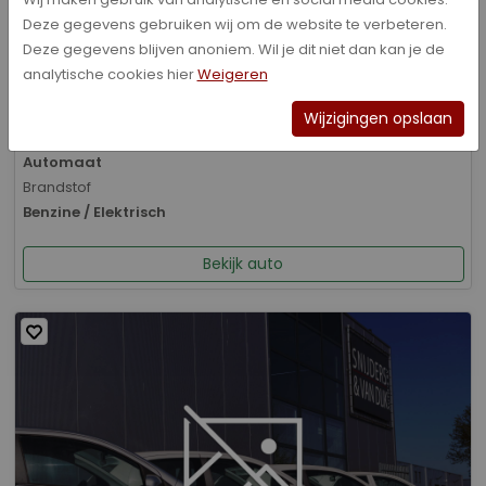
Deze gegevens gebruiken wij om de website te verbeteren.
Bouwjaar
Deze gegevens blijven anoniem. Wil je dit niet dan kan je de
01-2026
analytische cookies hier
Weigeren
Kilometerstand
8.070 km
Wijzigingen opslaan
Transmissie
Automaat
Brandstof
Benzine / Elektrisch
Bekijk auto