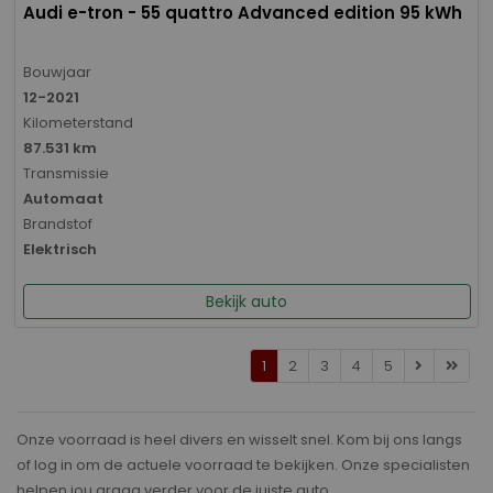
Audi e-tron - 55 quattro Advanced edition 95 kWh
Bouwjaar
12-2021
Kilometerstand
87.531 km
Transmissie
Automaat
Brandstof
Elektrisch
Bekijk auto
1
2
3
4
5
Onze voorraad is heel divers en wisselt snel. Kom bij ons langs
of log in om de actuele voorraad te bekijken. Onze specialisten
helpen jou graag verder voor de juiste auto.