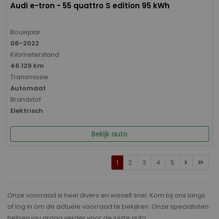
Audi e-tron - 55 quattro S edition 95 kWh
Bouwjaar
08-2022
Kilometerstand
46.129 km
Transmissie
Automaat
Brandstof
Elektrisch
Bekijk auto
1
2
3
4
5
Onze voorraad is heel divers en wisselt snel. Kom bij ons langs
of log in om de actuele voorraad te bekijken. Onze specialisten
helpen jou graag verder voor de juiste auto.