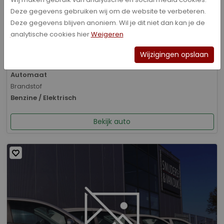
Deze gegevens gebruiken wij om de website te verbeteren.
Bouwjaar
Deze gegevens blijven anoniem. Wil je dit niet dan kan je de
01-2026
analytische cookies hier
Weigeren
Kilometerstand
8.070 km
Wijzigingen opslaan
Transmissie
Automaat
Brandstof
Benzine / Elektrisch
Bekijk auto