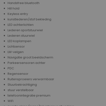
Handsfree bluetooth
Hill hold
Keyless entry
kunstlederen/stof bekleding
LED achterlichten
Lederen sportstuurwiel
Lederen stuurwiel
LED koplampen
Lichtsensor
LM-velgen
Navigatie groot beeldscherm
Parkeersensoren achter
PDC
Regensensor
Ruitensproeiers verwarmbaar
Stuurbekrachtiging
stuur verstelbaar
telefoonintegratie premium
WiFi