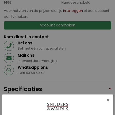
1499
Handgeschakeld
Voor het zien van de prijzen dien je
in te loggen
of een account
aan te maken.
Account aanmaken
Kom direct in contact
Bel ons
Bel met één van specialisten
Mail ons
info@snijders-vandijk.nl
Whatsapp ons
+316 53 58 59 47
Specificaties
Aansluiting USB
×
ABS
Achterbank neerklapbaar (gelijke delen)