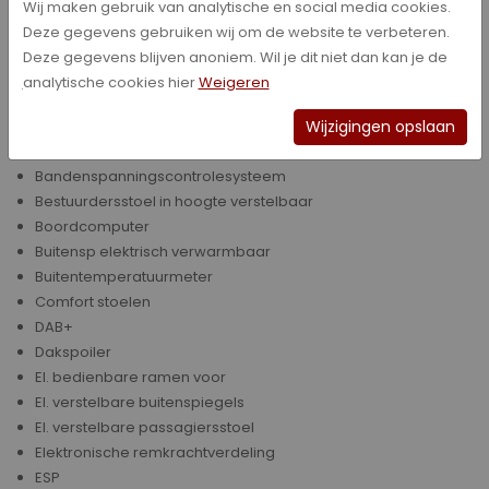
Achterbank neerklapbaar (ongelijke delen)
Wij maken gebruik van analytische en social media cookies.
Afstandsbediening Centrale Deurvergrendeling
Deze gegevens gebruiken wij om de website te verbeteren.
Airbag(s)
Deze gegevens blijven anoniem. Wil je dit niet dan kan je de
Airbag(s) voor
analytische cookies hier
Weigeren
Airbag(s) voor + zij
Airconditioning
Wijzigingen opslaan
Alarmsysteem
Bandenspanningscontrolesysteem
Bestuurdersstoel in hoogte verstelbaar
Boordcomputer
Buitensp elektrisch verwarmbaar
Buitentemperatuurmeter
Comfort stoelen
DAB+
Dakspoiler
El. bedienbare ramen voor
El. verstelbare buitenspiegels
El. verstelbare passagiersstoel
Elektronische remkrachtverdeling
ESP