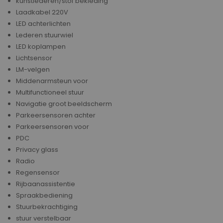
kunstlederen/stof bekleding
Laadkabel 220V
LED achterlichten
Lederen stuurwiel
LED koplampen
Lichtsensor
LM-velgen
Middenarmsteun voor
Multifunctioneel stuur
Navigatie groot beeldscherm
Parkeersensoren achter
Parkeersensoren voor
PDC
Privacy glass
Radio
Regensensor
Rijbaanassistentie
Spraakbediening
Stuurbekrachtiging
stuur verstelbaar