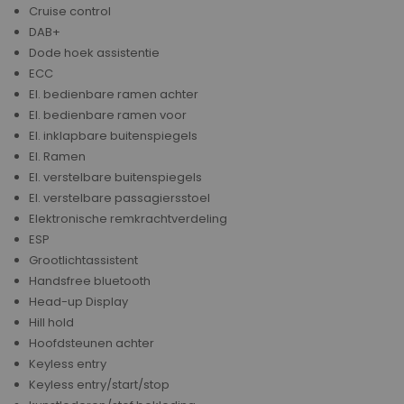
Cruise control
DAB+
Dode hoek assistentie
ECC
El. bedienbare ramen achter
El. bedienbare ramen voor
El. inklapbare buitenspiegels
El. Ramen
El. verstelbare buitenspiegels
El. verstelbare passagiersstoel
Elektronische remkrachtverdeling
ESP
Grootlichtassistent
Handsfree bluetooth
Head-up Display
Hill hold
Hoofdsteunen achter
Keyless entry
Keyless entry/start/stop