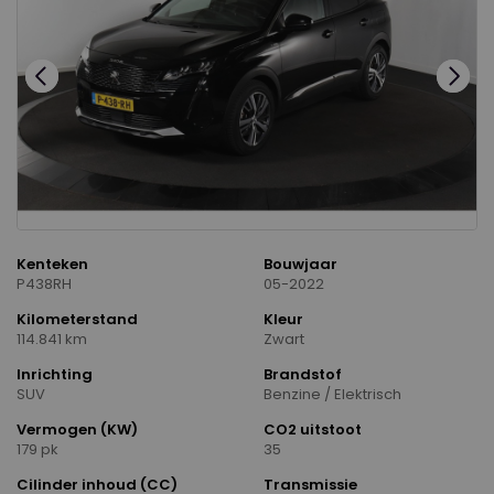
Kenteken
Bouwjaar
P438RH
05-2022
Kilometerstand
Kleur
114.841 km
Zwart
Inrichting
Brandstof
SUV
Benzine / Elektrisch
Vermogen (KW)
CO2 uitstoot
179 pk
35
Cilinder inhoud (CC)
Transmissie