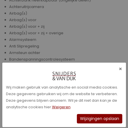
Achterbank neerklapbaar (ongelijke delen)
Achteruitrijcamera
Airbag(s)
Airbag(s) voor
Airbag(s) voor + zij
Airbag(s) voor + zij + overige
Alarmsysteem
Anti Slipregeling
Armsteun achter
Bandenspanningscontrolesysteem
Bestuurdersstoel in hoogte verstelbaar
×
Binnenspiegel automatisch dimmend
Boordcomputer
Bots waarschuwing systeem
Wij maken gebruik van analytische en social media cookies.
Buitensp elektrisch verwarmbaar
Deze gegevens gebruiken wij om de website te verbeteren.
Chroom delen exterieur
Deze gegevens blijven anoniem. Wil je dit niet dan kan je de
Climate control
analytische cookies hier
Weigeren
Climate control (analoog)
Climate control (digitaal)
Wijzigingen opslaan
Climate control (L/R gescheiden)