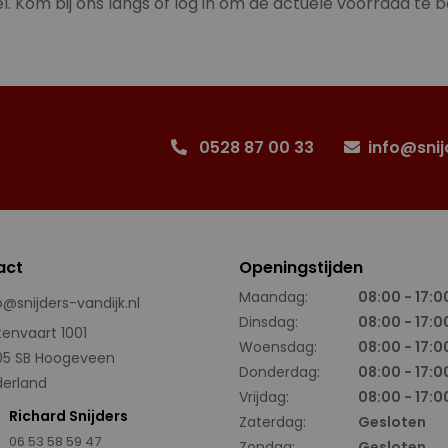
l. Kom bij ons langs of log in om de actuele voorraad te b
0528 87 00 33
info@snij
act
Openingstijden
Maandag:
08:00 - 17:0
o@snijders-vandijk.nl
Dinsdag:
08:00 - 17:0
tenvaart 1001
Woensdag:
08:00 - 17:0
05 SB Hoogeveen
Donderdag:
08:00 - 17:0
erland
Vrijdag:
08:00 - 17:0
Richard Snijders
Zaterdag:
Gesloten
06 53 58 59 47
Zondag:
Gesloten