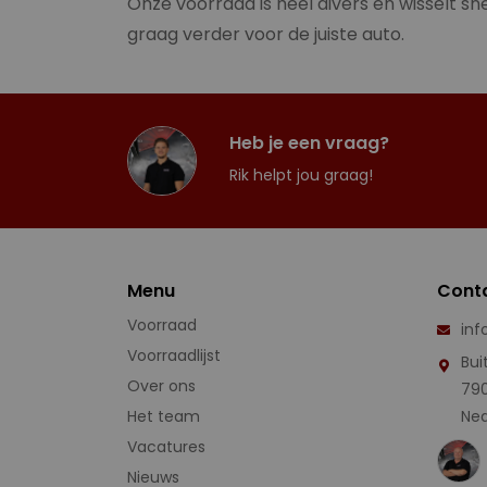
Onze voorraad is heel divers en wisselt sne
graag verder voor de juiste auto.
Heb je een vraag?
Rik helpt jou graag!
Menu
Cont
Voorraad
inf
Voorraadlijst
Bui
Over ons
79
Het team
Ned
Vacatures
Nieuws