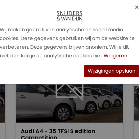
Brandstof
Benzine /
Elektrisch
Wij maken gebruik van analytische en social media
Bekijk auto
cookies. Deze gegevens gebruiken wij om de website te
verbeteren. Deze gegevens blijven anoniem. Wil je dit
niet dan kan je de analytische cookies hier
Weigeren
Wijzigingen opslaan
Audi A4 - 35 TFSI S edition
Competition