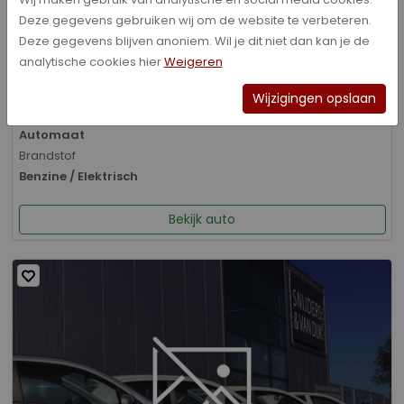
Deze gegevens gebruiken wij om de website te verbeteren.
Bouwjaar
Deze gegevens blijven anoniem. Wil je dit niet dan kan je de
01-2026
analytische cookies hier
Weigeren
Kilometerstand
8.070 km
Wijzigingen opslaan
Transmissie
Automaat
Brandstof
Benzine / Elektrisch
Bekijk auto