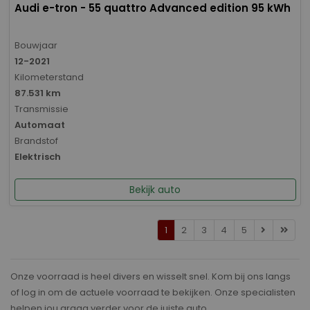
Audi e-tron - 55 quattro Advanced edition 95 kWh
Bouwjaar
12-2021
Kilometerstand
87.531 km
Transmissie
Automaat
Brandstof
Elektrisch
Bekijk auto
1
2
3
4
5
Onze voorraad is heel divers en wisselt snel. Kom bij ons langs
of log in om de actuele voorraad te bekijken. Onze specialisten
helpen jou graag verder voor de juiste auto.