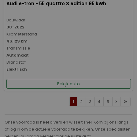
Audi e-tron - 55 quattro S edition 95 kWh
Bouwjaar
08-2022
Kilometerstand
46.129 km
Transmissie
Automaat
Brandstof
Elektrisch
Bekijk auto
1
2
3
4
5
Onze voorraad is heel divers en wisselt snel. Kom bij ons langs
of log in om de actuele voorraad te bekijken. Onze specialisten
helpen jou graag verder voor de juiste auto.