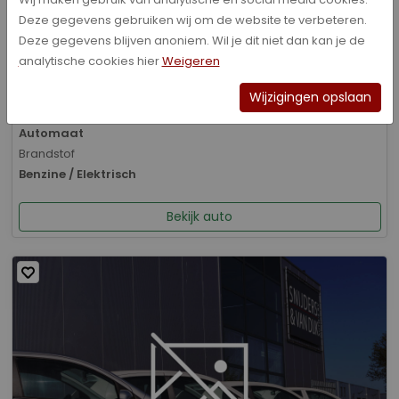
Deze gegevens gebruiken wij om de website te verbeteren.
Bouwjaar
Deze gegevens blijven anoniem. Wil je dit niet dan kan je de
01-2026
analytische cookies hier
Weigeren
Kilometerstand
8.070 km
Wijzigingen opslaan
Transmissie
Automaat
Brandstof
Benzine / Elektrisch
Bekijk auto