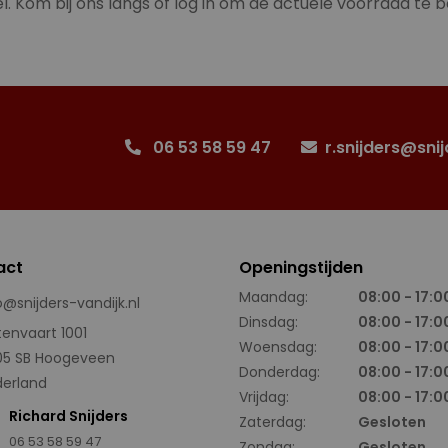
l. Kom bij ons langs of log in om de actuele voorraad te b
06 53 58 59 47
r.snijders@snij
act
Openingstijden
Maandag:
08:00 - 17:0
o@snijders-vandijk.nl
Dinsdag:
08:00 - 17:0
tenvaart 1001
Woensdag:
08:00 - 17:0
05 SB Hoogeveen
Donderdag:
08:00 - 17:0
erland
Vrijdag:
08:00 - 17:0
Richard Snijders
Zaterdag:
Gesloten
06 53 58 59 47
Zondag:
Gesloten