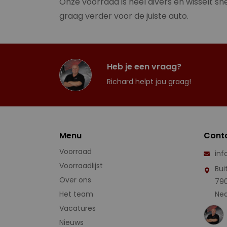
Onze voorraad is heel divers en wisselt sne
graag verder voor de juiste auto.
Heb je een vraag?
Richard helpt jou graag!
Menu
Cont
Voorraad
inf
Voorraadlijst
Bui
Over ons
79
Het team
Ned
Vacatures
Nieuws