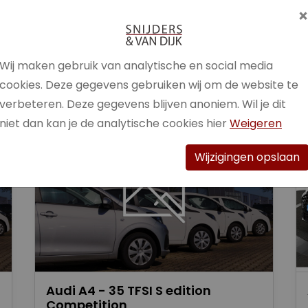
Brandstof
Benzine /
Elektrisch
Wij maken gebruik van analytische en social media
Bekijk auto
cookies. Deze gegevens gebruiken wij om de website te
verbeteren. Deze gegevens blijven anoniem. Wil je dit
niet dan kan je de analytische cookies hier
Weigeren
Wijzigingen opslaan
Audi A4 - 35 TFSI S edition
Competition