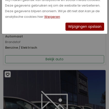
Deze gegevens gebruiken wij om de website te verbeteren.
Bouwjaar
Deze gegevens blijven anoniem. Wil je dit niet dan kan je de
01-2026
analytische cookies hier
Weigeren
Kilometerstand
8.070 km
Wijzigingen opslaan
Transmissie
Automaat
Brandstof
Benzine / Elektrisch
Bekijk auto