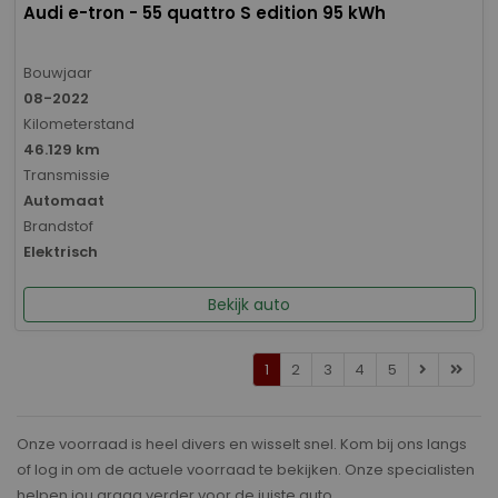
Audi e-tron - 55 quattro S edition 95 kWh
Bouwjaar
08-2022
Kilometerstand
46.129 km
Transmissie
Automaat
Brandstof
Elektrisch
Bekijk auto
1
2
3
4
5
Onze voorraad is heel divers en wisselt snel. Kom bij ons langs
of log in om de actuele voorraad te bekijken. Onze specialisten
helpen jou graag verder voor de juiste auto.