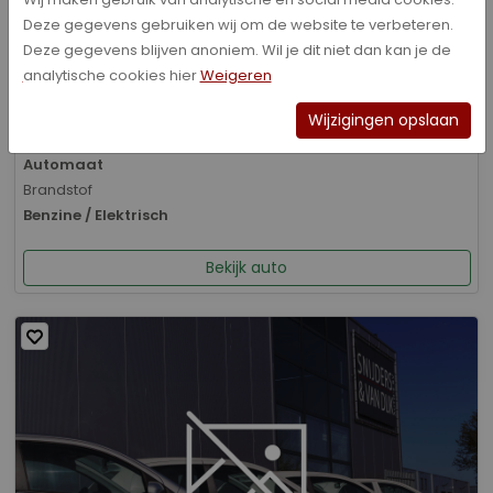
Deze gegevens gebruiken wij om de website te verbeteren.
Bouwjaar
Deze gegevens blijven anoniem. Wil je dit niet dan kan je de
01-2026
analytische cookies hier
Weigeren
Kilometerstand
8.070 km
Wijzigingen opslaan
Transmissie
Automaat
Brandstof
Benzine / Elektrisch
Bekijk auto