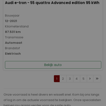
Audi e-tron - 55 quattro Advanced edition 95 kWh
Bouwjaar
12-2021
Kilometerstand
87.531 km
Transmissie
Automaat
Brandstof
Elektrisch
Bekijk auto
1
2
3
4
5
Onze voorraad is heel divers en wisselt snel. Kom bij ons langs
of log in om de actuele voorraad te bekijken. Onze specialisten
helpen jou graag verder voor de juiste auto.