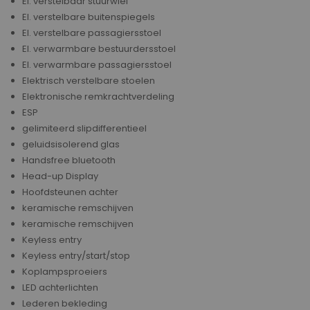
El. verstelbaar stuurwiel
El. verstelbare buitenspiegels
El. verstelbare passagiersstoel
El. verwarmbare bestuurdersstoel
El. verwarmbare passagiersstoel
Elektrisch verstelbare stoelen
Elektronische remkrachtverdeling
ESP
gelimiteerd slipdifferentieel
geluidsisolerend glas
Handsfree bluetooth
Head-up Display
Hoofdsteunen achter
keramische remschijven
keramische remschijven
Keyless entry
Keyless entry/start/stop
Koplampsproeiers
LED achterlichten
Lederen bekleding