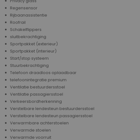
Privacy glass
Regensensor
Rijbaanassistentie
Roofrail
Schakelflippers
sluitbekrachtiging
Sportpakket (exterieur)
Sportpakket (interieur)
Start/stop systeem
Stuurbekrachtiging
Telefoon draadloos oplaadbaar
telefoonintegratie premium
Ventilatie bestuurdersstoel
Ventilatie passagiersstoel
Verkeersbordherkenning
Verstelbare lendesteun bestuurdersstoel
Verstelbare lendesteun passagiersstoel
Verwarmbare achterstoelen
Verwarmde stoelen
Verwarmde voorruit