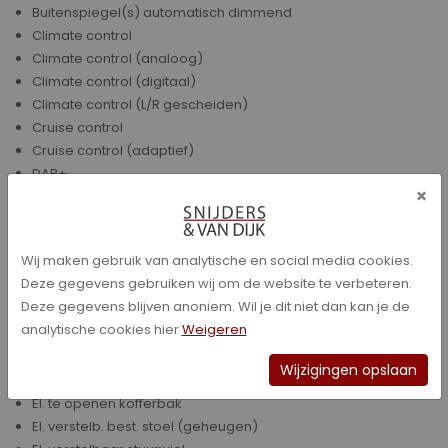
Buitenspiegel(s) automatisch dimmend
Climate control
Climate control (analoog)
Climate control (digitaal)
Climate control (L/R gescheiden)
Cruise control
Cruise control (adaptief)
DAB+
×
Dakrail (zilver)
Dakrail (zwart)
Dode hoek assistentie
Wij maken gebruik van analytische en social media cookies.
DVD speler
Deze gegevens gebruiken wij om de website te verbeteren.
ECC
Deze gegevens blijven anoniem. Wil je dit niet dan kan je de
El. bedienbare ramen achter
analytische cookies hier
Weigeren
El. bedienbare ramen voor
El. inklapbare buitenspiegels
Wijzigingen opslaan
El. Ramen
El. te openen kofferbak
El. verstelb. best. stoel (geheugen)