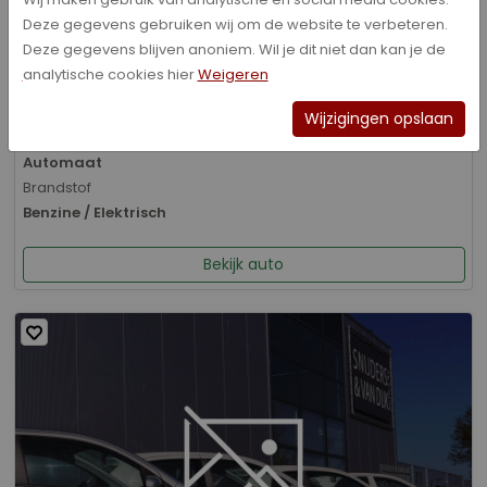
Deze gegevens gebruiken wij om de website te verbeteren.
Bouwjaar
Deze gegevens blijven anoniem. Wil je dit niet dan kan je de
01-2026
analytische cookies hier
Weigeren
Kilometerstand
8.070 km
Wijzigingen opslaan
Transmissie
Automaat
Brandstof
Benzine / Elektrisch
Bekijk auto