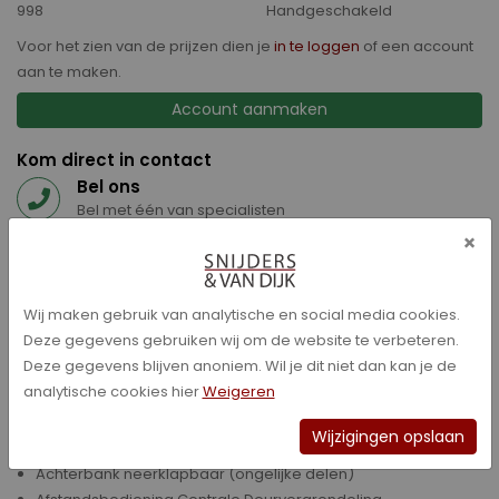
998
Handgeschakeld
Voor het zien van de prijzen dien je
in te loggen
of een account
aan te maken.
Account aanmaken
Kom direct in contact
Bel ons
Bel met één van specialisten
×
Mail ons
info@snijders-vandijk.nl
Whatsapp ons
Wij maken gebruik van analytische en social media cookies.
+316 53 58 59 47
Deze gegevens gebruiken wij om de website te verbeteren.
Deze gegevens blijven anoniem. Wil je dit niet dan kan je de
Specificaties
analytische cookies hier
Weigeren
ABS
Wijzigingen opslaan
Achterbank neerklapbaar (gelijke delen)
Achterbank neerklapbaar (ongelijke delen)