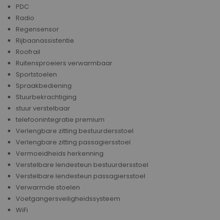
PDC
Radio
Regensensor
Rijbaanassistentie
Roofrail
Ruitensproeiers verwarmbaar
Sportstoelen
Spraakbediening
Stuurbekrachtiging
stuur verstelbaar
telefoonintegratie premium
Verlengbare zitting bestuurdersstoel
Verlengbare zitting passagiersstoel
Vermoeidheids herkenning
Verstelbare lendesteun bestuurdersstoel
Verstelbare lendesteun passagiersstoel
Verwarmde stoelen
Voetgangersveiligheidssysteem
WiFi