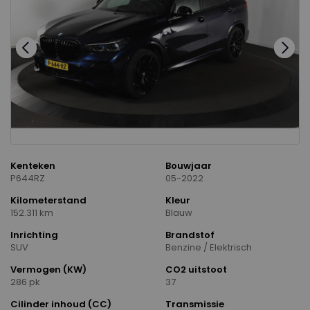
Kenteken
Bouwjaar
P644RZ
05-2022
Kilometerstand
Kleur
152.311 km
Blauw
Inrichting
Brandstof
SUV
Benzine / Elektrisch
Vermogen (KW)
CO2 uitstoot
286 pk
37
Cilinder inhoud (CC)
Transmissie