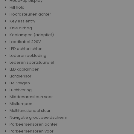
Head-up Display
Hill hold
Hoofdsteunen achter
Keyless entry
Knie airbag
Koplampen (adaptief)
Laadkabel 220V
LED achterlichten
Lederen bekleding
Lederen sportstuurwiel
LED koplampen
Lichtsensor
LM-velgen
Luchtvering
Middenarmsteun voor
Mistlampen
Multifunctioneel stuur
Navigatie groot beeldscherm
Parkeersensoren achter
Parkeersensoren voor