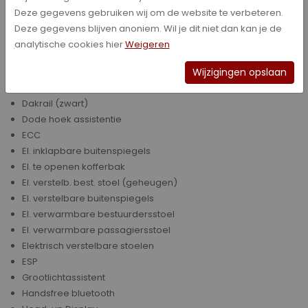
Climate control
Deze gegevens gebruiken wij om de website te verbeteren.
Climate control (analoog)
Deze gegevens blijven anoniem. Wil je dit niet dan kan je de
Comfort stoelen
analytische cookies hier
Weigeren
Cruise control
DAB+
Wijzigingen opslaan
Dakrail (zilver)
Dakrail (zwart)
Dode hoek assistentie
ECC
El. inklapbare buitenspiegels
El. te openen kofferbak
El. verstelb. best. stoel (geheugen)
El. verstelbare buitenspiegels
El. verwarmbare bestuurdersstoel
El. verwarmbare passagiersstoel
Elektrisch verstelbare stoelen
ESP
Grootlichtassistent
Handsfree bluetooth