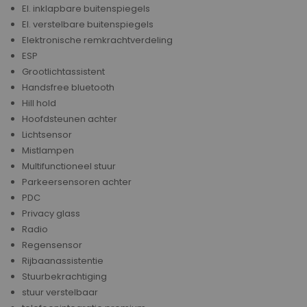
El. inklapbare buitenspiegels
El. verstelbare buitenspiegels
Elektronische remkrachtverdeling
ESP
Grootlichtassistent
Handsfree bluetooth
Hill hold
Hoofdsteunen achter
Lichtsensor
Mistlampen
Multifunctioneel stuur
Parkeersensoren achter
PDC
Privacy glass
Radio
Regensensor
Rijbaanassistentie
Stuurbekrachtiging
stuur verstelbaar