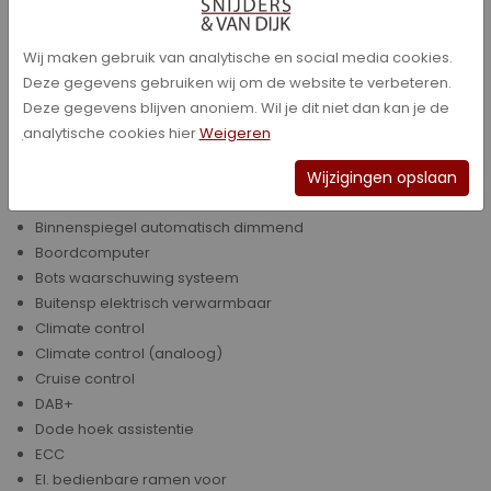
Afstandsbediening Centrale Deurvergrendeling
Airbag(s)
Airbag(s) voor
Wij maken gebruik van analytische en social media cookies.
Airbag(s) voor + zij
Deze gegevens gebruiken wij om de website te verbeteren.
Airbag(s) voor + zij + overige
Deze gegevens blijven anoniem. Wil je dit niet dan kan je de
Alarmsysteem
analytische cookies hier
Weigeren
Anti Slipregeling
Bandenspanningscontrolesysteem
Wijzigingen opslaan
Bestuurdersstoel in hoogte verstelbaar
Binnenspiegel automatisch dimmend
Boordcomputer
Bots waarschuwing systeem
Buitensp elektrisch verwarmbaar
Climate control
Climate control (analoog)
Cruise control
DAB+
Dode hoek assistentie
ECC
El. bedienbare ramen voor