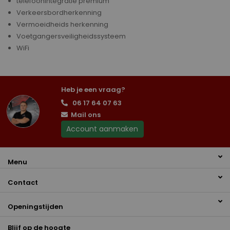
telefoonintegratie premium
Verkeersbordherkenning
Vermoeidheids herkenning
Voetgangersveiligheidssysteem
WiFi
Heb je een vraag?
06 17 64 07 63
Mail ons
Account aanmaken
Menu
Contact
Openingstijden
Blijf op de hoogte