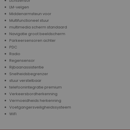
Lichtsensor
LM-velgen
Middenarmsteun voor
Multifunctioneel stuur
multimedia scherm standaard
Navigatie groot beeldscherm
Parkeersensoren achter
PDC
Radio
Regensensor
Rijbaanassistentie
Snelheidsbegrenzer
stuur verstelbaar
telefoonintegratie premium
Verkeersbordherkenning
Vermoeidheids herkenning
Voetgangersveiligheidssysteem
WiFi