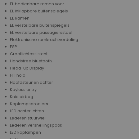
El. bedienbare ramen voor
El. inklapbare buitenspiegels
El. Ramen
El. verstelbare buitenspiegels
El. verstelbare passagiersstoel
Elektronische remkrachtverdeling
ESP
Grootlichtassistent
Handsfree bluetooth
Head-up Display
Hill hold
Hoofdsteunen achter
Keyless entry
Knie airbag
Koplampsproeiers
LED achterlichten
Lederen stuurwiel
Lederen versnellingspook
LED koplampen