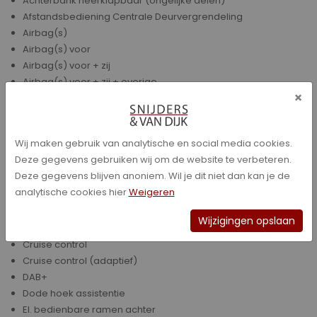
Achterbank neerklapbaar (ongelijke delen)
Afstandsbediening Centrale Deurvergrendeling
Airbag(s)
Airbag(s) voor
Airbag(s) voor + zij
Airbag(s) voor + zij + overige
×
Airconditioning
Alarmsysteem
Anti Slipregeling
Wij maken gebruik van analytische en social media cookies.
Bandenspanningscontrolesysteem
Deze gegevens gebruiken wij om de website te verbeteren.
Bestuurdersstoel in hoogte verstelbaar
Deze gegevens blijven anoniem. Wil je dit niet dan kan je de
Boordcomputer
analytische cookies hier
Weigeren
Bots waarschuwing systeem
Buitensp elektrisch verwarmbaar
Wijzigingen opslaan
Chroom delen exterieur
Cruise control
Cruise control (adaptief)
DAB+
Dode hoek assistentie
El. bedienbare ramen achter