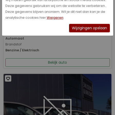
Deze gegevens gebruiken wij om de website te verbeteren.
Bouwjaar
Deze gegevens blijven anoniem. Wil je dit niet dan kan je de
01-2026
analytische cookies hier
Weigeren
Kilometerstand
8.070 km
Wijzigingen opslaan
Transmissie
Automaat
Brandstof
Benzine / Elektrisch
Bekijk auto