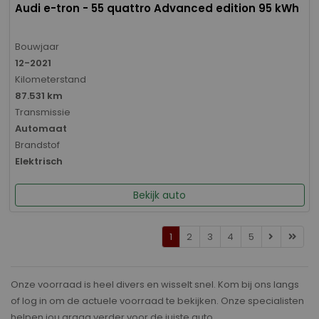
Audi e-tron - 55 quattro Advanced edition 95 kWh
Bouwjaar
12-2021
Kilometerstand
87.531 km
Transmissie
Automaat
Brandstof
Elektrisch
Bekijk auto
1
2
3
4
5
Onze voorraad is heel divers en wisselt snel. Kom bij ons langs
of log in om de actuele voorraad te bekijken. Onze specialisten
helpen jou graag verder voor de juiste auto.