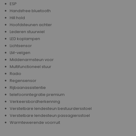
ESP
Handsfree bluetooth
Hill hold
Hoofdsteunen achter
Lederen stuurwiel
LED koplampen
Lichtsensor
LM-velgen
Middenarmsteun voor
Multifunctioneel stuur
Radio
Regensensor
Rijbaanassistentie
telefoonintegratie premium
Verkeersbordherkenning
Verstelbare lendesteun bestuurdersstoel
Verstelbare lendesteun passagiersstoel
Warmtewerende voorruit