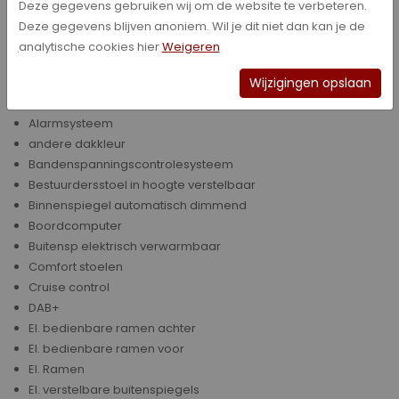
Achterbank neerklapbaar (ongelijke delen)
Deze gegevens gebruiken wij om de website te verbeteren.
Airbag(s)
Deze gegevens blijven anoniem. Wil je dit niet dan kan je de
Airbag(s) voor
analytische cookies hier
Weigeren
Airbag(s) voor + zij
Airbag(s) voor + zij + overige
Wijzigingen opslaan
Airconditioning
Alarmsysteem
andere dakkleur
Bandenspanningscontrolesysteem
Bestuurdersstoel in hoogte verstelbaar
Binnenspiegel automatisch dimmend
Boordcomputer
Buitensp elektrisch verwarmbaar
Comfort stoelen
Cruise control
DAB+
El. bedienbare ramen achter
El. bedienbare ramen voor
El. Ramen
El. verstelbare buitenspiegels