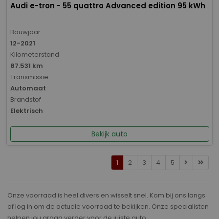
Audi e-tron - 55 quattro Advanced edition 95 kWh
Bouwjaar
12-2021
Kilometerstand
87.531 km
Transmissie
Automaat
Brandstof
Elektrisch
Bekijk auto
1
2
3
4
5
Onze voorraad is heel divers en wisselt snel. Kom bij ons langs
of log in om de actuele voorraad te bekijken. Onze specialisten
helpen jou graag verder voor de juiste auto.