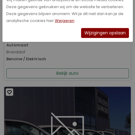
Deze gegevens gebruiken wij om de website te verbeteren.
Bouwjaar
Deze gegevens blijven anoniem. Wil je dit niet dan kan je de
01-2026
analytische cookies hier
Weigeren
Kilometerstand
8.070 km
Wijzigingen opslaan
Transmissie
Automaat
Brandstof
Benzine / Elektrisch
Bekijk auto