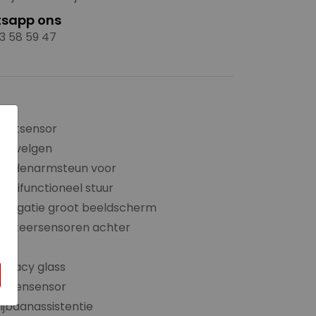
sapp ons
3 58 59 47
×
ichtsensor
LM-velgen
Middenarmsteun voor
ultifunctioneel stuur
avigatie groot beeldscherm
Parkeersensoren achter
PDC
rivacy glass
Regensensor
ijbaanassistentie