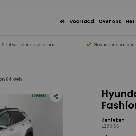
Voorraad
Over ons
Het
Snel wisselende voorraad
Gevarieerd aanbod
ion 64 kWh
Hyunda
Delen
Fashio
Kenteken
L255GS