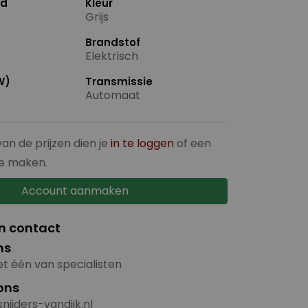
nd
Kleur
Grijs
Brandstof
Elektrisch
W)
Transmissie
Automaat
van de prijzen dien je
in te loggen
of een
e maken.
Account aanmaken
in contact
ns
t één van specialisten
ons
nijders-vandijk.nl