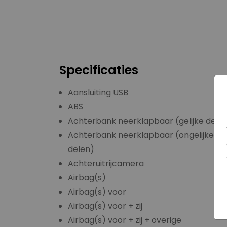
Specificaties
Aansluiting USB
ABS
Achterbank neerklapbaar (gelijke dele
Achterbank neerklapbaar (ongelijke
delen)
Achteruitrijcamera
Airbag(s)
Airbag(s) voor
Airbag(s) voor + zij
Airbag(s) voor + zij + overige