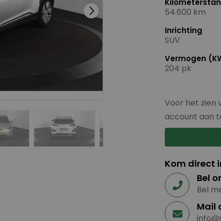
Kilometersta
54.600 km
Inrichting
SUV
Vermogen (K
204 pk
Voor het zien 
account aan t
Kom direct 
Bel o
Bel me
Mail 
info@s