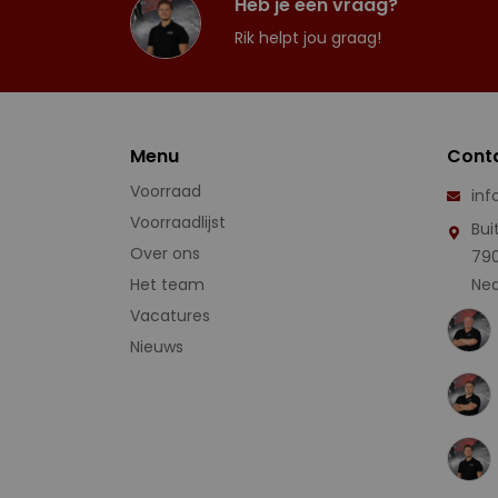
Heb je een vraag?
Rik helpt jou graag!
Menu
Cont
Voorraad
inf
Voorraadlijst
Bui
Over ons
79
Het team
Ned
Vacatures
Nieuws