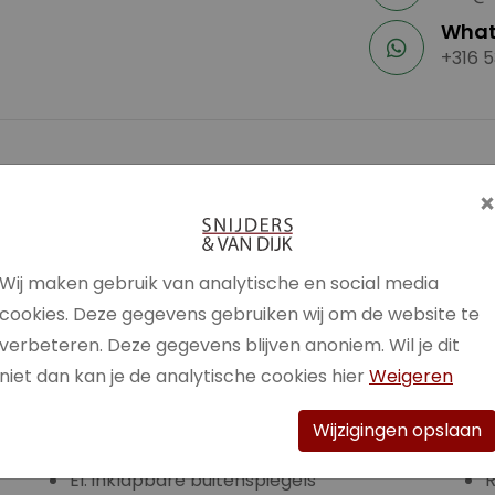
What
+316 5
Cruise control
L
Cruise control (adaptief)
n)
DAB+
Wij maken gebruik van analytische en social media
Dakrail (zilver)
M
cookies. Deze gegevens gebruiken wij om de website te
Dakrail (zwart)
N
verbeteren. Deze gegevens blijven anoniem. Wil je dit
Dode hoek assistentie
niet dan kan je de analytische cookies hier
Weigeren
ECC
El. bedienbare ramen achter
P
Wijzigingen opslaan
El. bedienbare ramen voor
El. inklapbare buitenspiegels
R