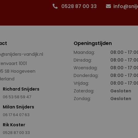
0528 87 00 33
info@snij
act
Openingstijden
Maandag:
08:00 - 17:0
o@snijders-vandijk.nl
Dinsdag:
08:00 - 17:0
tenvaart 1001
Woensdag:
08:00 - 17:0
05 SB Hoogeveen
Donderdag:
08:00 - 17:0
erland
Vrijdag:
08:00 - 17:0
Richard Snijders
Zaterdag:
Gesloten
06 53 58 59 47
Zondag:
Gesloten
Milan Snijders
06 17 64 07 63
Rik Koster
0528 87 00 33