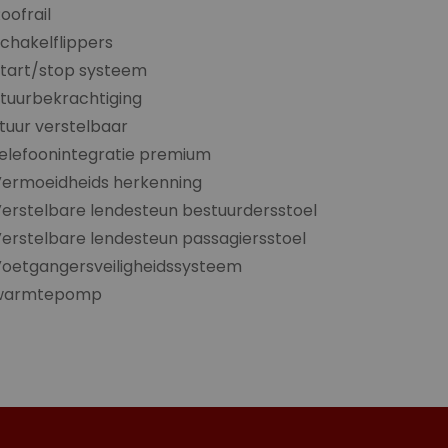
oofrail
chakelflippers
tart/stop systeem
tuurbekrachtiging
tuur verstelbaar
elefoonintegratie premium
Vermoeidheids herkenning
erstelbare lendesteun bestuurdersstoel
erstelbare lendesteun passagiersstoel
oetgangersveiligheidssysteem
warmtepomp