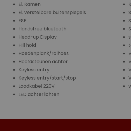
El. Ramen
R
El. verstelbare buitenspiegels
S
ESP
S
Handsfree bluetooth
S
Head-up Display
s
Hill hold
t
Hoedenplank/rolhoes
Hoofdsteunen achter
V
Keyless entry
V
Keyless entry/start/stop
V
Laadkabel 220V
LED achterlichten