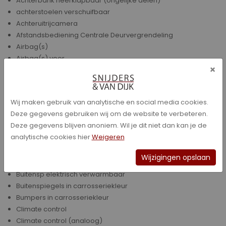
Achterbank neerklapbaar (ongelijke delen)
achterstoelen verschuifbaar
Achteruitrijcamera
Afstandsbediening Centrale Deurvergrendeling
Airbag(s)
Airbag(s) voor
×
Airbag(s) voor + zij
Airbag(s) voor + zij + overige
Alarmsysteem
Wij maken gebruik van analytische en social media cookies.
Anti Slipregeling
Deze gegevens gebruiken wij om de website te verbeteren.
Bagage afdekking
Deze gegevens blijven anoniem. Wil je dit niet dan kan je de
Bandenspanningscontrolesysteem
analytische cookies hier
Weigeren
Bestuurdersstoel in hoogte verstelbaar
Boordcomputer
Wijzigingen opslaan
Bots waarschuwing systeem
Buitensp elektrisch verwarmbaar
Buitenspiegels in carrosseriekleur
Bumpers in carrosseriekleur
Climate control
Climate control (analoog)