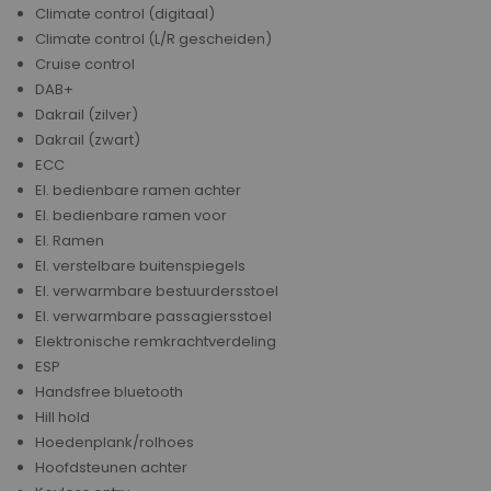
Climate control (digitaal)
Climate control (L/R gescheiden)
Cruise control
DAB+
Dakrail (zilver)
Dakrail (zwart)
ECC
El. bedienbare ramen achter
El. bedienbare ramen voor
El. Ramen
El. verstelbare buitenspiegels
El. verwarmbare bestuurdersstoel
El. verwarmbare passagiersstoel
Elektronische remkrachtverdeling
ESP
Handsfree bluetooth
Hill hold
Hoedenplank/rolhoes
Hoofdsteunen achter