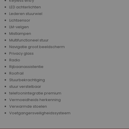
Keyless entry
LED achterlichten
Lederen stuurwiel
Lichtsensor
LM-velgen
Mistlampen
Multifunctioneel stuur
Navigatie groot beeldscherm
Privacy glass
Radio
Rijbaanassistentie
Roofrail
Stuurbekrachtiging
stuur verstelbaar
telefoonintegratie premium
Vermoeidheids herkenning
Verwarmde stoelen
Voetgangersveiligheidssysteem