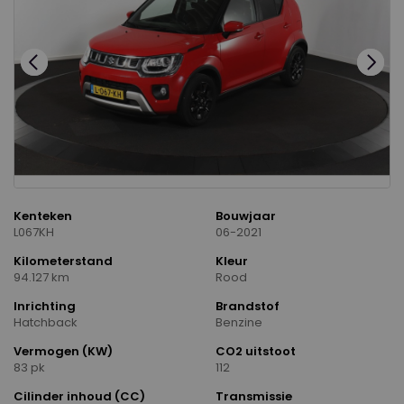
Kenteken
Bouwjaar
L067KH
06-2021
Kilometerstand
Kleur
94.127 km
Rood
Inrichting
Brandstof
Hatchback
Benzine
Vermogen (KW)
CO2 uitstoot
83 pk
112
Cilinder inhoud (CC)
Transmissie