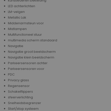
kunstlederen bekleding
LED achterlichten
LM-velgen
Metallic Lak
Middenarmsteun voor
Mistlampen
Multifunctioneel stuur
multimedia scherm standaard
Navigatie
Navigatie groot beeldscherm
Navigatie klein beeldscherm
Parkeersensoren achter
Parkeersensoren voor
PDC
Privacy glass
Regensensor
Schakelflippers
sfeerverlichting
Snelheidsbegrenzer
Start/stop systeem