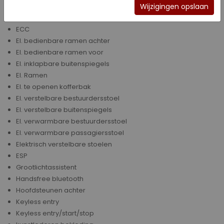
DAB+
Wijzigingen opslaan
Dode hoek assistentie
ECC
El. bedienbare ramen achter
El. bedienbare ramen voor
El. inklapbare buitenspiegels
El. Ramen
El. te openen kofferbak
El. verstelbare bestuurdersstoel
El. verstelbare buitenspiegels
El. verwarmbare bestuurdersstoel
El. verwarmbare passagiersstoel
Elektrisch verstelbare stoelen
ESP
Grootlichtassistent
Handsfree bluetooth
Hoofdsteunen achter
Keyless entry
Keyless entry/start/stop