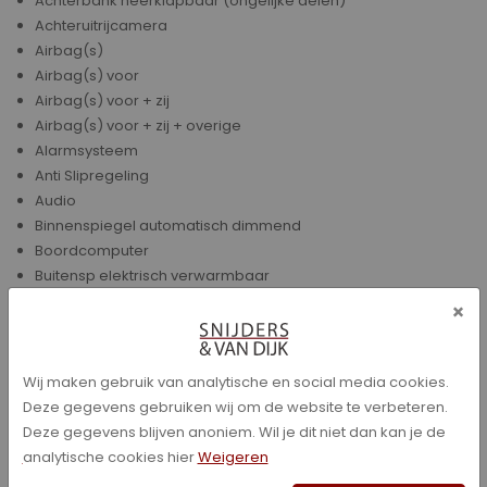
Achterbank neerklapbaar (ongelijke delen)
Achteruitrijcamera
Airbag(s)
Airbag(s) voor
Airbag(s) voor + zij
Airbag(s) voor + zij + overige
Alarmsysteem
Anti Slipregeling
Audio
Binnenspiegel automatisch dimmend
Boordcomputer
Buitensp elektrisch verwarmbaar
buitenspiegels in andere kleur
×
Buitenspiegels met instapverlichting
Chroom delen exterieur
chroom delen interieur
Wij maken gebruik van analytische en social media cookies.
Climate control
Deze gegevens gebruiken wij om de website te verbeteren.
Climate control (analoog)
Deze gegevens blijven anoniem. Wil je dit niet dan kan je de
Cruise control
analytische cookies hier
Weigeren
Cruise control (adaptief)